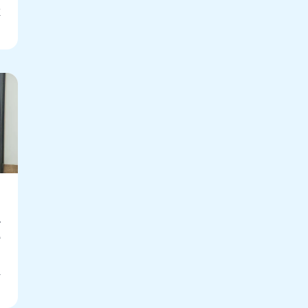
ت
ف
أ
ف