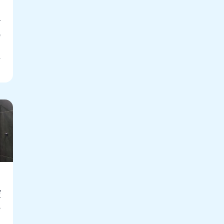
ف
س
ف
ت
أ