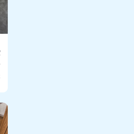
ت
س
ت