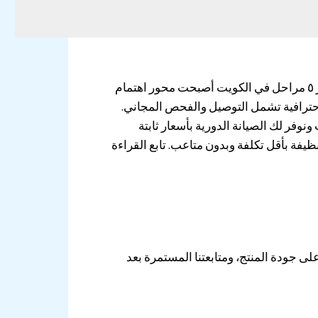
اسعار الفلتر ٥ مراحل إذا كنت تبحث عن مياه صحية ونقية في منزلك، فاختيار الفلتر المناسب أمر لا يمكن التهاون فيه. اسعار الفلتر ٥ مراحل في الكويت أصبحت محور اهتمام
 احترافية تشمل التوصيل والفحص المجاني.
وفر لك الصيانة الدورية بأسعار ثابتة
نظيفة بأقل تكلفة وبدون متاعب. تابع القراءة
ى جودة المنتج، ومتابعتنا المستمرة بعد