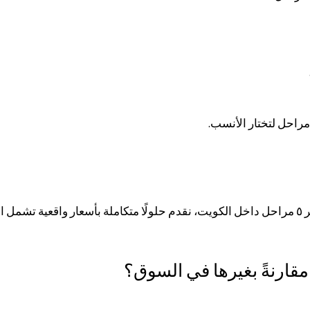
مع ازدياد الطلب على اسعار الفلتر خمس مراحل وسعر الفلتر ٥ مراحل داخل الكويت، نقدم حلولًا متكاملة 