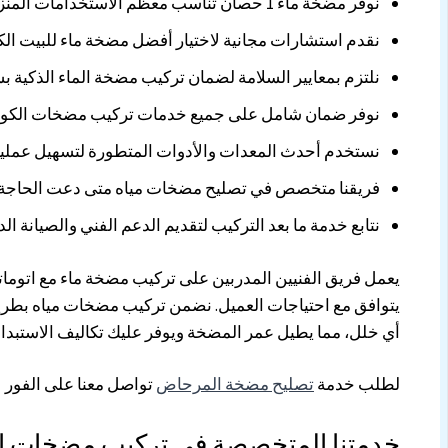
نوفر مضخة ماء 1 حصان تناسب معظم الاستخدامات المنزلية لتلبية كافة الاحتياجات
نقدم استشارات مجانية لاختيار أفضل مضخة ماء للبيت الك
نلتزم بمعايير السلامة لضمان تركيب مضخة الماء الذكية بش
نوفر ضمان شامل على جميع خدمات تركيب مضخات الكوي
نستخدم أحدث المعدات والأدوات المتطورة لتسهيل عملية
فريقنا متخصص في تصليح مضخات مياه متى دعت الحاجة،
نتابع خدمة ما بعد التركيب لتقديم الدعم الفني والصيانة ا
يعمل فريق الفنيين المدربين على تركيب مضخة ماء مع اتوماتيك
يتوافق مع احتياجات العميل. نضمن تركيب مضخات مياه بطري
أي خلل، مما يطيل عمر المضخة ويوفر عليك تكاليف الاستبدال
لطلب خدمة
تصليح مضخة المرحاض
تواصل معنا على الفور
خدمتنا المتخصصة في تركيب مضخات الم